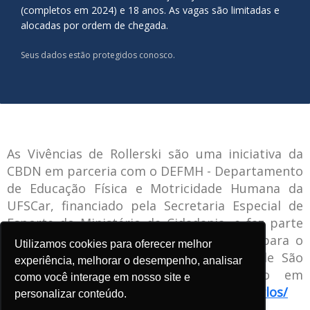
(completos em 2024) e 18 anos. As vagas são limitadas e
alocadas por ordem de chegada.
Seus dados estão protegidos conosco.
As Vivências de Rollerski são uma iniciativa da
CBDN em parceria com o DEFMH - Departamento
de Educação Física e Motricidade Humana da
UFSCar, financiado pela Secretaria Especial de
Esporte do Ministério da Cidadania, e faz parte
do NEBAR - Núcleo de Esporte de Base para o
Utilizamos cookies para oferecer melhor
Alto Rendimento de Esportes na Neve de São
experiência, melhorar o desempenho, analisar
Carlos. Saiba mais sobre o projeto em
como você interage em nosso site e
https://cbdn.org.br/nucleo-de-base-sao-carlos/
personalizar conteúdo.